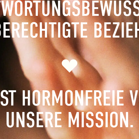
TWORTUNGSBEWUSS
BERECHTIGTE BEZIE
IST HORMONFREIE 
UNSERE MISSION.