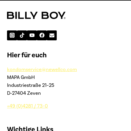
Hier für euch
kondomservice@newellco.com
MAPA GmbH
Industriestraße 21–25
D‑27404 Zeven
+49 (0)4281 / 73-0
Wichtige Links